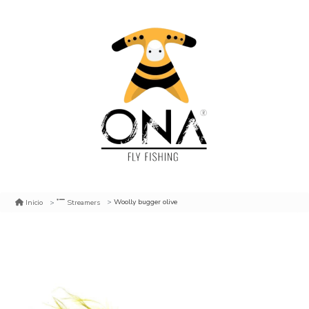
Woolly bugger olive
Inicio
Streamers