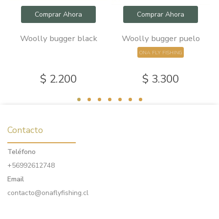
Comprar Ahora
Comprar Ahora
s
Woolly bugger black
Woolly bugger puelo
ONA FLY FISHING
$ 2.200
$ 3.300
Contacto
Teléfono
+56992612748
Email
contacto@onaflyfishing.cl