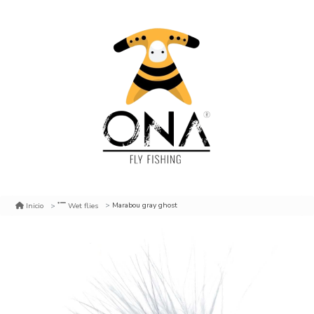
Marabou gray ghost
Inicio
Wet flies