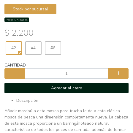
Stock por sucursal
Pocas Unidades.
$ 2.200
#2
#4
#6
CANTIDAD
Agregar al carro
Descripción
Añadir marabú a esta mosca para trucha le da a esta clásica
mosca de pesca una dimensión completamente nueva. La cabeza
de esta mosca proporciona un barring/moteado natural,
característico de todos los peces de carnada, además de formar