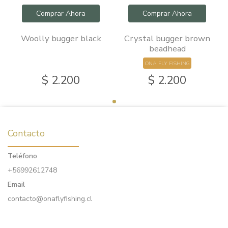
Comprar Ahora
Comprar Ahora
Woolly bugger black
Crystal bugger brown
beadhead
ONA FLY FISHING
$ 2.200
$ 2.200
Contacto
Teléfono
+56992612748
Email
contacto@onaflyfishing.cl