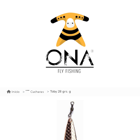
Toby 28 grs. g
Inicio
Cucharas