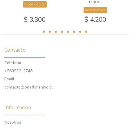
niquel
FALCON CLAW
FALCON CLAW
$ 3.300
$ 4.200
Contacto
Teléfono
+56992612748
Email
contacto@onaflyfishing.cl
Información
Nosotros