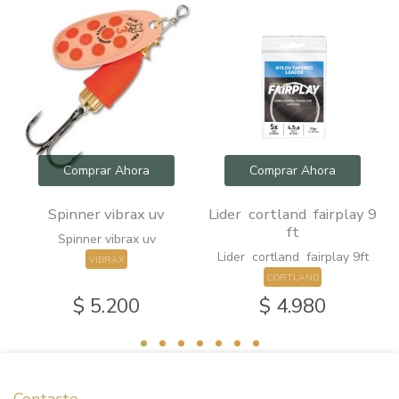
Comprar Ahora
Comprar Ahora
Spinner vibrax uv
Lider cortland fairplay 9
o
ft
Spinner vibrax uv
Lider cortland fairplay 9ft
VIBRAX
CORTLAND
$ 5.200
$ 4.980