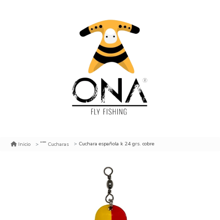
Cuchara española k 24 grs. cobre
Inicio
Cucharas