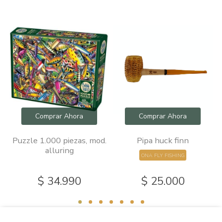
Comprar Ahora
Comprar Ahora
Puzzle 1.000 piezas, mod.
Pipa huck finn
P
o
alluring
ONA FLY FISHING
$ 34.990
$ 25.000