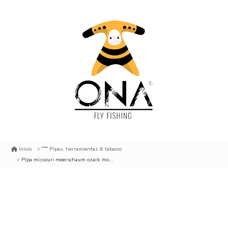
Inicio
Pipas, herramientas & tabacco
Pipa missouri meerschaum ozark mountain