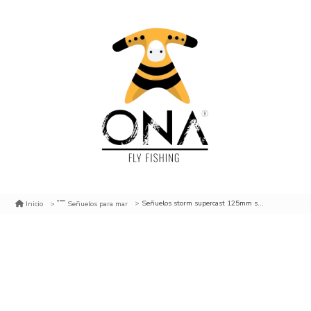
Señuelos storm supercast 125mm sh 182 blue scale
Inicio
Señuelos para mar