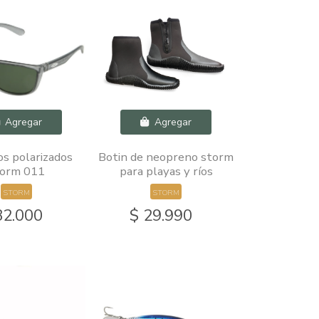
Agregar
Agregar
s polarizados
Botin de neopreno storm
torm 011
para playas y ríos
STORM
STORM
32.000
$ 29.990