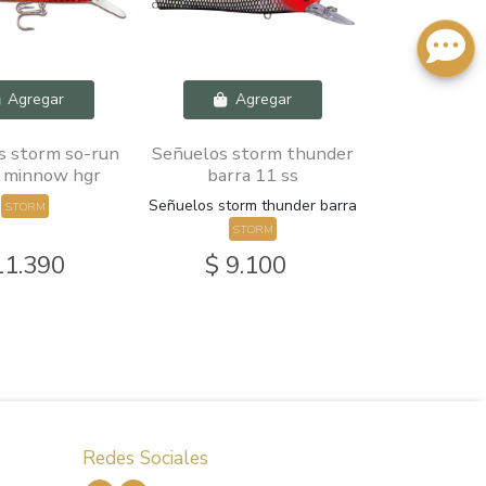
Agregar
Agregar
s storm so-run
Señuelos storm thunder
 minnow hgr
barra 11 ss
Señuelos storm thunder barra
STORM
STORM
11.390
$ 9.100
Redes Sociales