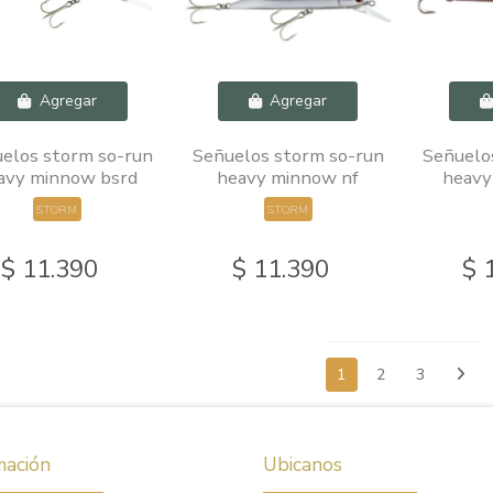
Agregar
Agregar
elos storm so-run
Señuelos storm so-run
Señuelo
avy minnow bsrd
heavy minnow nf
heavy
STORM
STORM
$ 11.390
$ 11.390
$ 
1
2
3
mación
Ubicanos