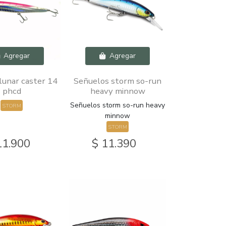
Agregar
Agregar
lunar caster 14
Señuelos storm so-run
phcd
heavy minnow
Señuelos storm so-run heavy
STORM
minnow
STORM
11.900
$ 11.390