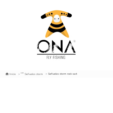
Señuelos storm rock cast
Inicio
Señuelos storm