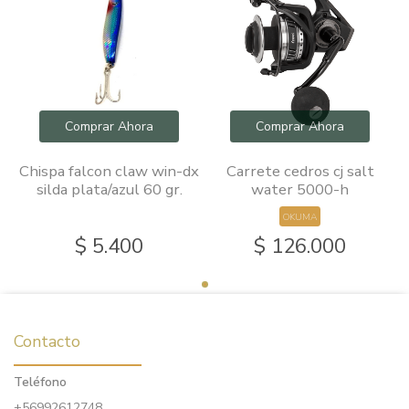
Comprar Ahora
Comprar Ahora
Chispa falcon claw win-dx
Carrete cedros cj salt
silda plata/azul 60 gr.
water 5000-h
OKUMA
$ 5.400
$ 126.000
Contacto
Teléfono
+56992612748