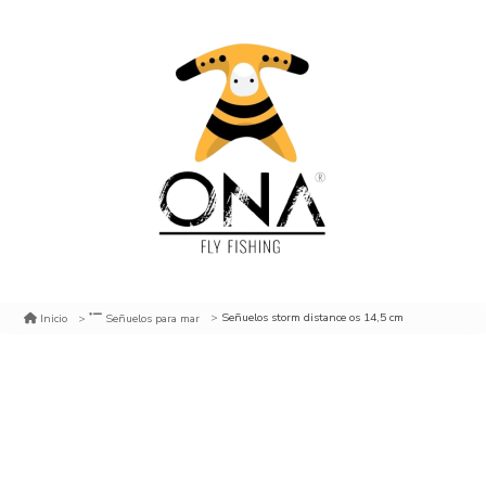
Señuelos storm distance os 14,5 cm
Inicio
Señuelos para mar