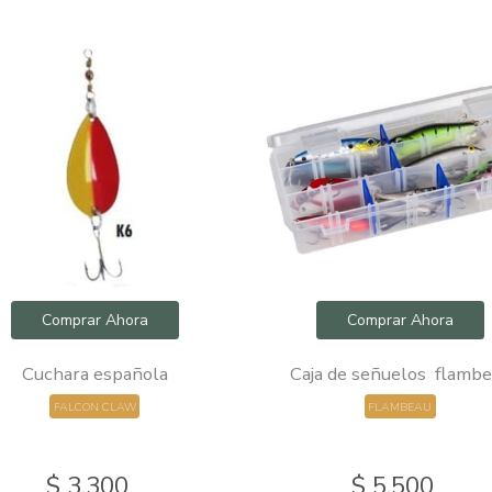
Comprar Ahora
Comprar Ahora
Cuchara española
Caja de señuelos flamb
FALCON CLAW
FLAMBEAU
$ 3.300
$ 5.500