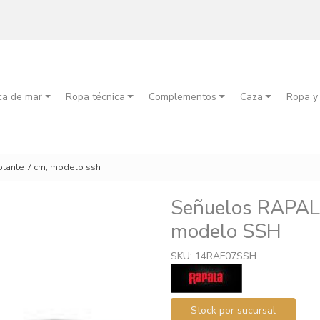
ca de mar
Ropa técnica
Complementos
Caza
Ropa y
otante 7 cm, modelo ssh
Señuelos RAPA
modelo SSH
SKU: 14RAF07SSH
Stock por sucursal