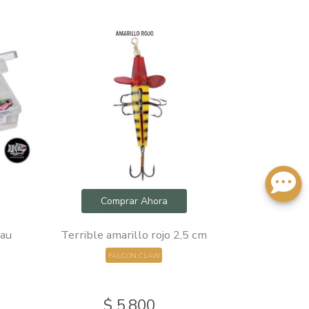
Comprar Ahora
Com
eau
Terrible amarillo rojo 2,5 cm
F
negro/dama
FALCON CLAW
azul
ONA
$ 5.800
$