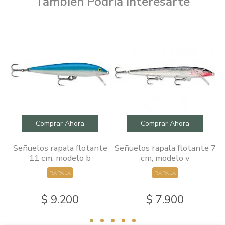
También Podría Interesarte
Comprar Ahora
Comprar Ahora
e
Señuelos rapala flotante
Señuelos rapala flotante 7
11 cm, modelo b
cm, modelo v
RAPALA
RAPALA
$ 9.200
$ 7.900