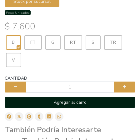
Stock por sucursal
Pocas Unidades.
$ 7.600
B
FT
G
RT
S
TR
V
CANTIDAD
Agregar al carro
También Podría Interesarte