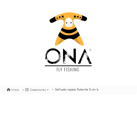
Señuelo rapala flotante 5 cm b
Inicio
Colecciones