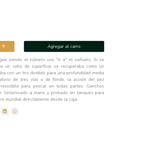
Agregar al carro
igue siendo el número uno "ir a" el señuelo. Si se
mo un cebo de superficie, se recuperaba como un
ba con un tiro dividido para una profundidad media
atorio de tres vías o de fondo, la acción del pez
rresistible para pescar en todas partes. Ganchos
. Sintonizado a mano y probado en tanques para
re mundial directamente desde la caja.