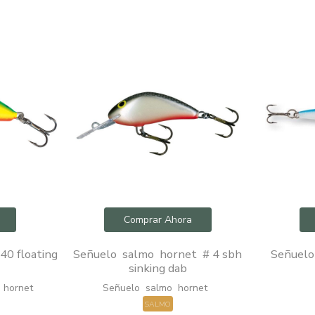
Comprar Ahora
0 floating
Señuelo salmo hornet # 4 sbh
Señuelo 
sinking dab
 hornet
Señuelo salmo hornet
SALMO