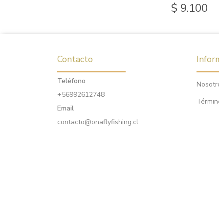
$ 9.100
Contacto
Infor
Teléfono
Nosotr
+56992612748
Términ
Email
contacto@onaflyfishing.cl