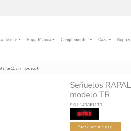
ca de mar
Ropa técnica
Complementos
Caza
Ropa y
otante 11 cm, modelo tr
Señuelos RAPA
modelo TR
SKU: 14RAF11TR
Stock por sucursal