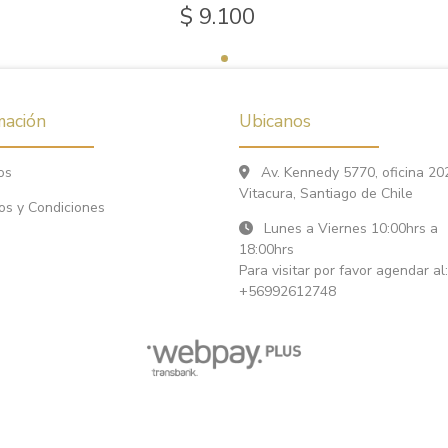
$ 9.100
mación
Ubicanos
os
Av. Kennedy 5770, oficina 20
Vitacura, Santiago de Chile
os y Condiciones
Lunes a Viernes 10:00hrs a
18:00hrs
Para visitar por favor agendar al:
+56992612748
Ona Fly Fishing © 2026
¿Te gusta mi tienda? Yo vendo con
Bsale