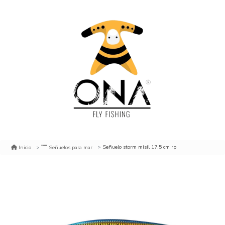
Señuelo storm misil 17,5 cm rp
Inicio
Señuelos para mar