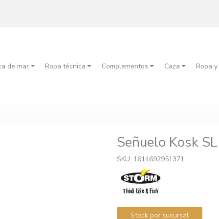
ca de mar
Ropa técnica
Complementos
Caza
Ropa y
Señuelo Kosk SL
SKU: 1614692951371
Stock por sucursal