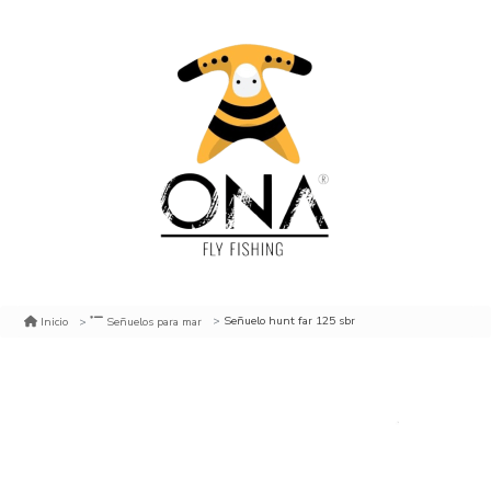
Señuelo hunt far 125 sbr
Inicio
Señuelos para mar