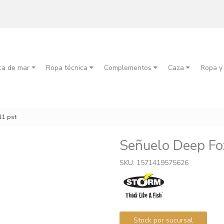
ca de mar
Ropa técnica
Complementos
Caza
Ropa y
11 pst
Señuelo Deep F
SKU: 1571419575626
Stock por sucursal