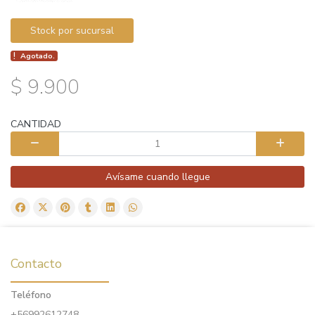
Stock por sucursal
Agotado.
$ 9.900
CANTIDAD
Avísame cuando llegue
Contacto
Teléfono
+56992612748