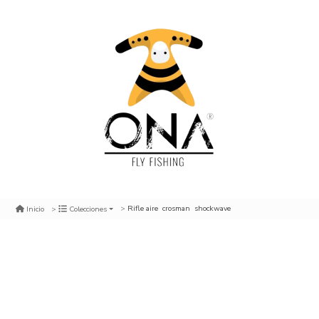
Rifle aire crosman shockwave
Inicio
Colecciones