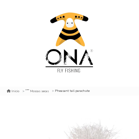
Pheasant tail parachute
Inicio
Moscas secas