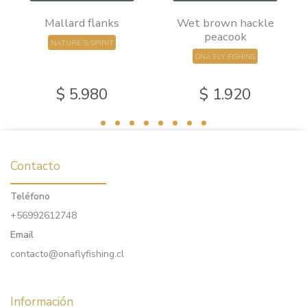
Mallard flanks
Wet brown hackle
peacook
NATURE´S SPIRIT
ONA FLY FISHING
$ 5.980
$ 1.920
Contacto
Teléfono
+56992612748
Email
contacto@onaflyfishing.cl
Información