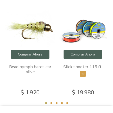
Comprar Ahora
Comprar Ahora
Bead nymph hares ear
Slick shooter 115 ft.
olive
RIO
$ 1.920
$ 19.980