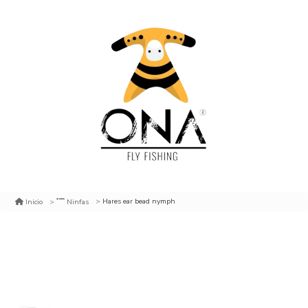
Hares ear bead nymph
Inicio
Ninfas