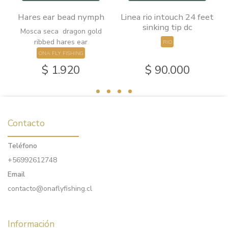
Hares ear bead nymph
Linea rio intouch 24 feet
sinking tip dc
Mosca seca dragon gold
ribbed hares ear
RIO
ONA FLY FISHING
$ 1.920
$ 90.000
Contacto
Teléfono
+56992612748
Email
contacto@onaflyfishing.cl
Información