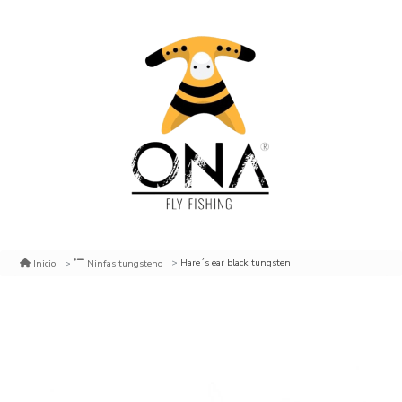
Hare´s ear black tungsten
Inicio
Ninfas tungsteno