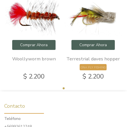
Comprar Ahora
Comprar Ahora
Woollyworm brown
Terrestrial daves hopper
ONA FLY FISHING
$ 2.200
$ 2.200
Contacto
Teléfono
+56992612748