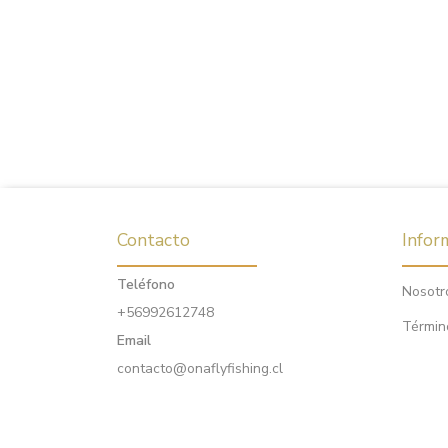
Contacto
Infor
Teléfono
Nosotr
+56992612748
Términ
Email
contacto@onaflyfishing.cl