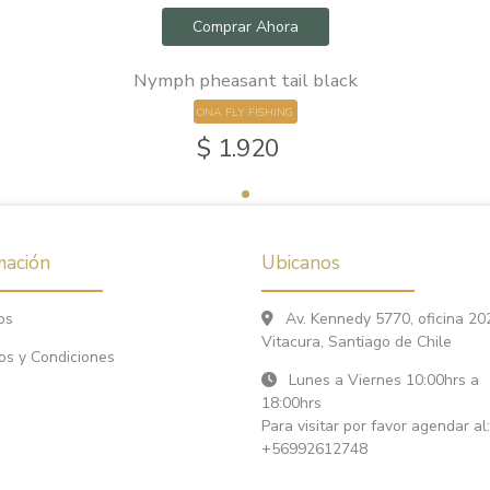
Comprar Ahora
Nymph pheasant tail black
ONA FLY FISHING
$ 1.920
mación
Ubicanos
os
Av. Kennedy 5770, oficina 20
Vitacura, Santiago de Chile
os y Condiciones
Lunes a Viernes 10:00hrs a
18:00hrs
Para visitar por favor agendar al:
+56992612748