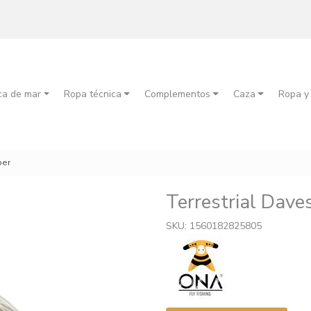
ca de mar
Ropa técnica
Complementos
Caza
Ropa y
per
Terrestrial Dave
SKU: 1560182825805