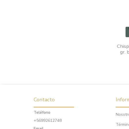
Chisp
gr. 
Contacto
Infor
Teléfono
Nosotr
+56992612748
Términ
Email