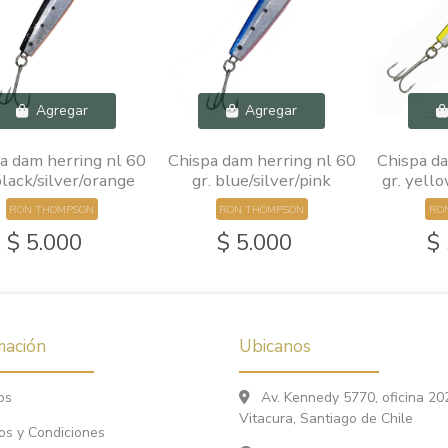
Agregar
Agregar
a dam herring nl 60
Chispa dam herring nl 60
Chispa da
black/silver/orange
gr. blue/silver/pink
gr. yell
RON THOMPSON
RON THOMPSON
RO
$ 5.000
$ 5.000
$
mación
Ubicanos
os
Av. Kennedy 5770, oficina 20
Vitacura, Santiago de Chile
os y Condiciones