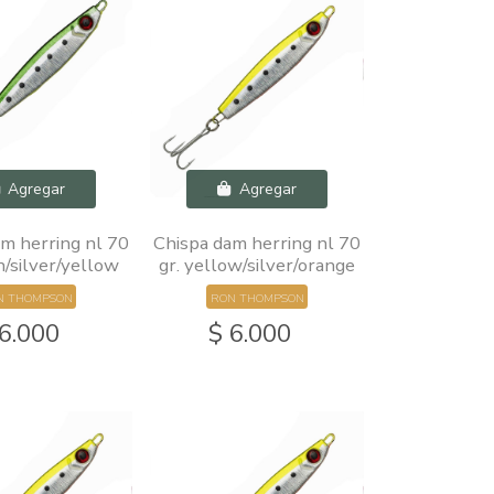
Agregar
Agregar
m herring nl 70
Chispa dam herring nl 70
n/silver/yellow
gr. yellow/silver/orange
N THOMPSON
RON THOMPSON
 6.000
$ 6.000