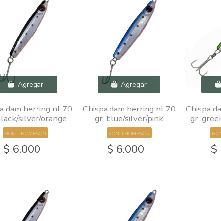
Agregar
Agregar
a dam herring nl 70
Chispa dam herring nl 70
Chispa da
black/silver/orange
gr. blue/silver/pink
gr. gree
RON THOMPSON
RON THOMPSON
RO
$ 6.000
$ 6.000
$