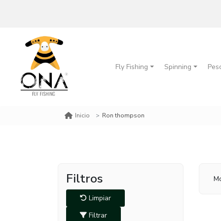
Fly Fishing
Spinning
Pes
Ron thompson
Inicio
Filtros
Mo
Limpiar
Filtrar