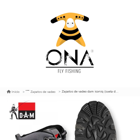
Zapatos de vadeo dam iconiq (suela de goma)
Inicio
Zapatos de vadeo