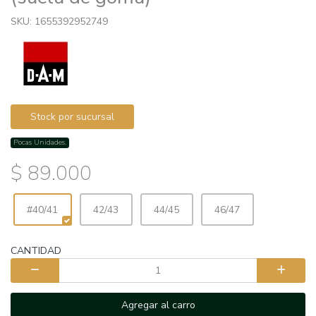
SKU: 1655392952749
Stock por sucursal
Pocas Unidades.
$ 89.000
#40/41
42/43
44/45
46/47
CANTIDAD
Agregar al carro