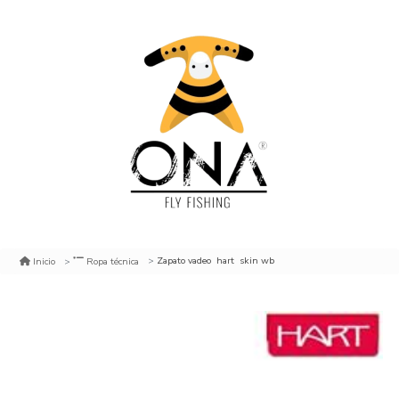
Zapato vadeo hart skin wb
Inicio
Ropa técnica