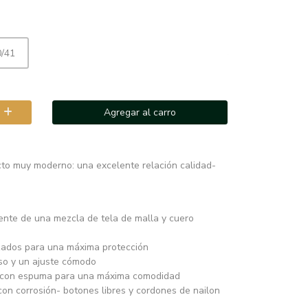
0/41
Agregar al carro
to muy moderno: una excelente relación calidad-
tente de una mezcla de tela de malla y cuero
rzados para una máxima protección
eso y un ajuste cómodo
s con espuma para una máxima comodidad
on corrosión- botones libres y cordones de nailon