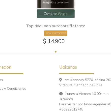
Comprar Ahora
Top ride loon outdoors flotante
LOON OUTDOORS
$ 14.900
mación
Ubicanos
os
Av. Kennedy 5770, oficina 20
Vitacura, Santiago de Chile
os y Condiciones
Lunes a Viernes 10:00hrs a
18:00hrs
Para visitar por favor agendar al:
+56992612748