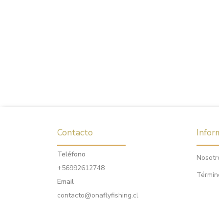
Contacto
Infor
Teléfono
Nosotr
+56992612748
Términ
Email
contacto@onaflyfishing.cl