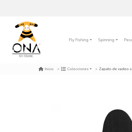
Fly Fishing
Spinning
Pes
Zapato de vadeo sc
Inicio
Colecciones