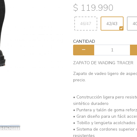
$ 119.990
46/47
42/43
4
CANTIDAD
ZAPATO DE WADING TRACER
Zapato de vadeo ligero de aspec
precio.
• Construcción ligera pero resis
sintético duradero
• Puntera y talón de goma refo
• Gran diseño para un fácil acc
• Tobillo y lengüeta acolchado
• Sistema de cordones superior c
resistentes