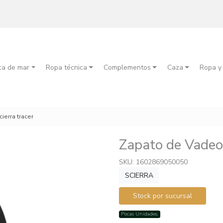
ca de mar
Ropa técnica
Complementos
Caza
Ropa y
ierra tracer
Zapato de Vadeo 
SKU: 1602869050050
SCIERRA
Stock por sucursal
Pocas Unidades.