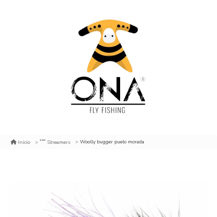
Woolly bugger puelo morada
Inicio
Streamers