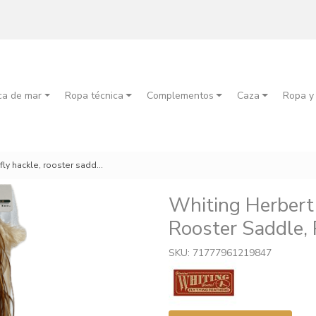
ca de mar
Ropa técnica
Complementos
Caza
Ropa y
ooster saddle, pro grade, light brown
Whiting Herbert 
Rooster Saddle,
SKU: 71777961219847