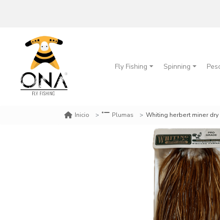
Fly Fishing
Spinning
Pes
Whiting herbert miner dry fly hackle, r
Inicio
Plumas