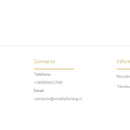
Contacto
Infor
Teléfono
Nosotr
+56992612748
Términ
Email
contacto@onaflyfishing.cl