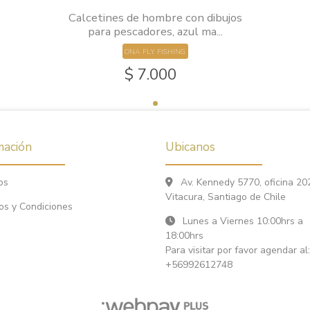
Calcetines de hombre con dibujos
para pescadores, azul ma...
ONA FLY FISHING
$ 7.000
mación
Ubicanos
os
Av. Kennedy 5770, oficina 20
Vitacura, Santiago de Chile
os y Condiciones
Lunes a Viernes 10:00hrs a
18:00hrs
Para visitar por favor agendar al:
+56992612748