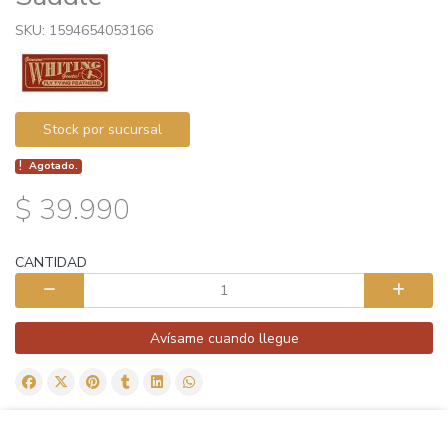
SKU: 1594654053166
Stock por sucursal
Agotado.
$ 39.990
CANTIDAD
Avísame cuando llegue