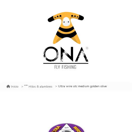
Ultra wire utc medium golden olive
Inicio
Hilos & alambres