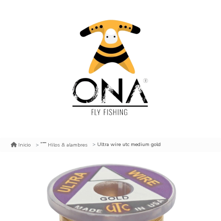
Ultra wire utc medium gold
Inicio
Hilos & alambres