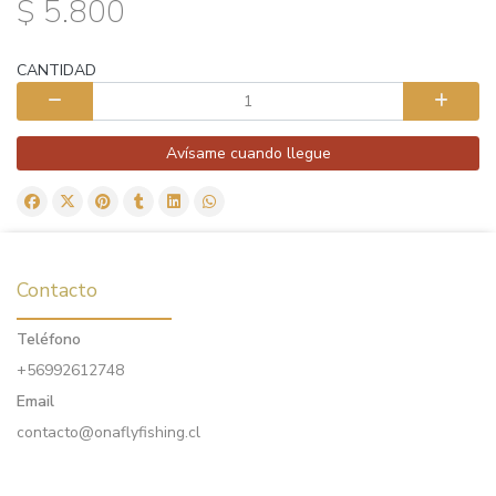
$ 5.800
CANTIDAD
Avísame cuando llegue
Contacto
Teléfono
+56992612748
Email
contacto@onaflyfishing.cl