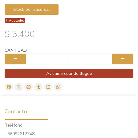
Stock por sucursal
Agotado.
$ 3.400
CANTIDAD
Avísame cuando llegue
Contacto
Teléfono
+56992612748