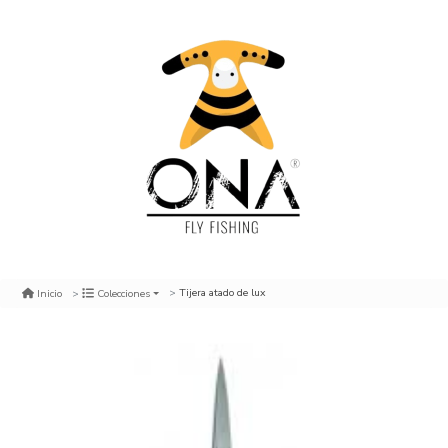
Tijera atado de lux
Inicio
Colecciones