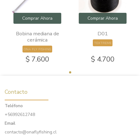
Comprar Ahora
Comprar Ahora
Bobina mediana de
D01
cerámica
TEXTREME
ONA FLY FISHING
$ 7.600
$ 4.700
Contacto
Teléfono
+56992612748
Email
contacto@onaflyfishing.cl