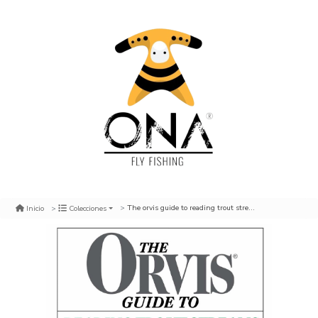
The orvis guide to reading trout streams
Inicio
Colecciones