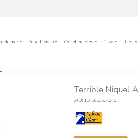
ca de mar
Ropa técnica
Complementos
Caza
Ropa y
cm
Terrible Niquel 
SKU: 1646850697242