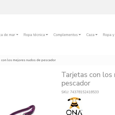
ca de mar
Ropa técnica
Complementos
Caza
Ropa y
s con los mejores nudos de pescador
Tarjetas con los
pescador
SKU: 74378152418533