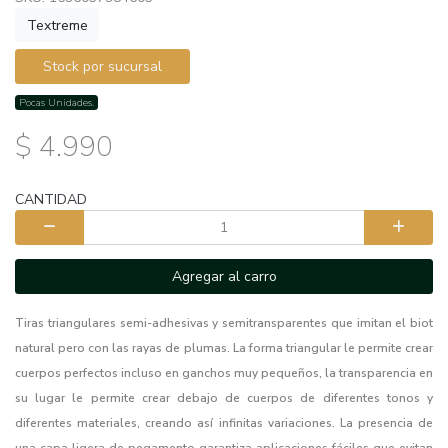
Textreme
Stock por sucursal
Pocas Unidades.
$ 4.990
CANTIDAD
Agregar al carro
Tiras triangulares semi-adhesivas y semitransparentes que imitan el biot
natural pero con las rayas de plumas. La forma triangular le permite crear
cuerpos perfectos incluso en ganchos muy pequeños, la transparencia en
su lugar le permite crear debajo de cuerpos de diferentes tonos y
diferentes materiales, creando así infinitas variaciones. La presencia de
una capa ligera de pegamento garantiza aplicaciones fáciles que evitan