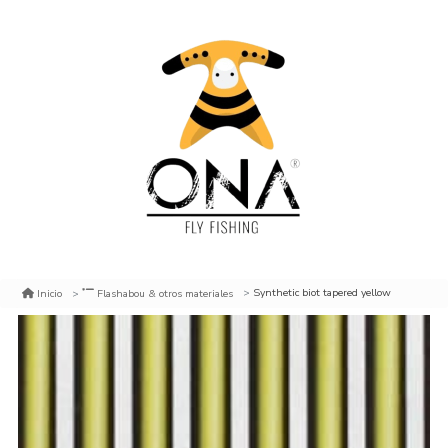
Synthetic biot tapered yellow
Inicio
Flashabou & otros materiales