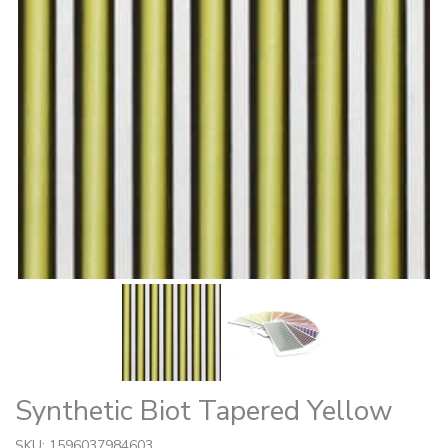
Synthetic Biot Tapered Yellow
SKU: 1596037984603