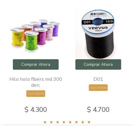
Comprar Ahora
Comprar Ahora
0
Hilo holo fibers md 300
D01
den.
TEXTREME
TEXTREME
$ 4.300
$ 4.700