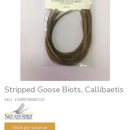
Stripped Goose Biots, Callibaetis
SKU: 1558978484230
Stock por sucursal