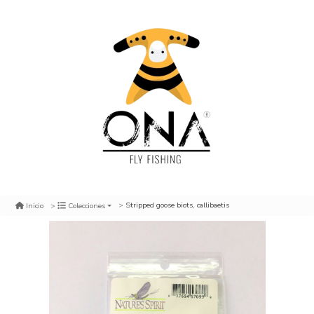
Stripped goose biots, callibaetis
Inicio
Colecciones