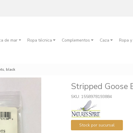
ca de mar
Ropa técnica
Complementos
Caza
Ropa y
ts, black
Stripped Goose B
SKU: 1558978193884
Stock por sucursal