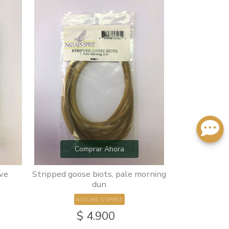
Comprar Ahora
Com
ive
Stripped goose biots, pale morning
Tungste
dun
NATURE´S SPIRIT
$ 4.900
$