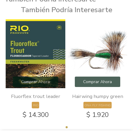
También Podría Interesarte
Comprar Ahora
Comprar Ahora
Fluorflex trout leader
Hairwing humpy green
RIO
ONA FLY FISHING
$ 14.300
$ 1.920