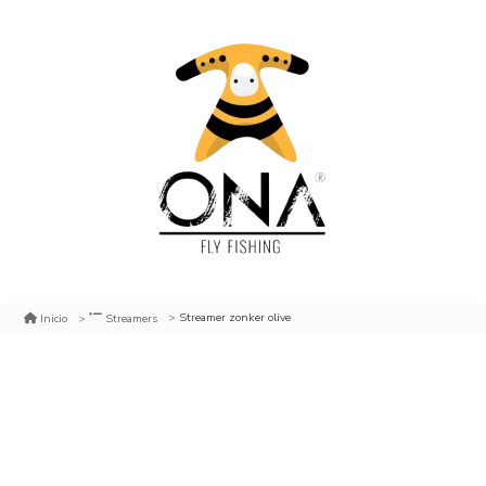
Streamer zonker olive
Inicio
Streamers