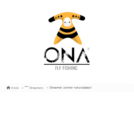
Streamer zonker natural/pearl
Inicio
Streamers