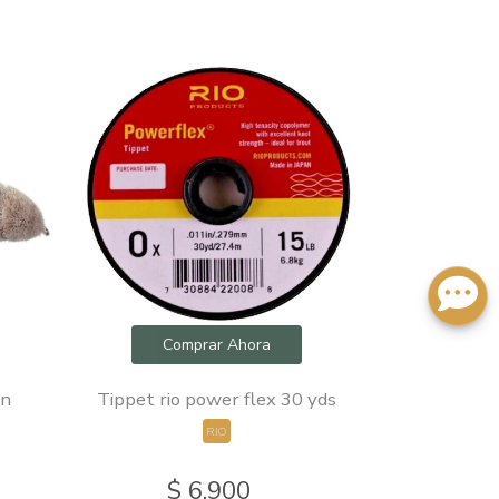
Comprar Ahora
Com
wn
Tippet rio power flex 30 yds
Streame
RIO
$ 6.900
$