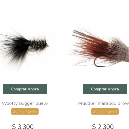
Comprar Ahora
Comprar Ahora
Woolly bugger puelo
Muddler marabou bro
ONA FLY FISHING
ONA FLY FISHING
$ 3.300
$ 2.300