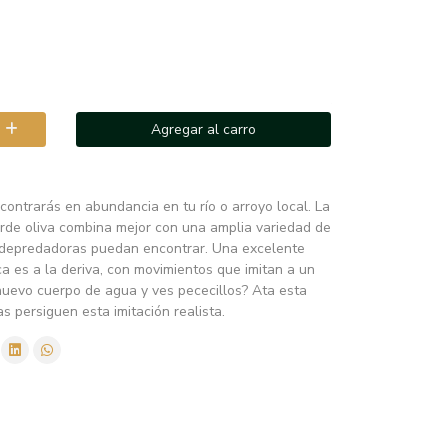
Agregar al carro
ncontrarás en abundancia en tu río o arroyo local. La
rde oliva combina mejor con una amplia variedad de
s depredadoras puedan encontrar. Una excelente
 es a la deriva, con movimientos que imitan a un
 nuevo cuerpo de agua y ves pececillos? Ata esta
 persiguen esta imitación realista.