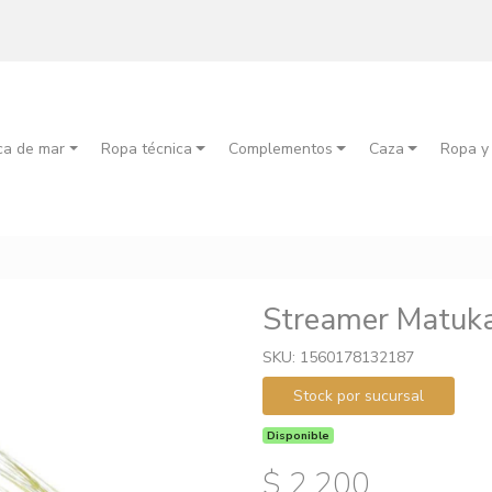
ca de mar
Ropa técnica
Complementos
Caza
Ropa y
Streamer Matuka
SKU: 1560178132187
Stock por sucursal
Disponible
$ 2.200