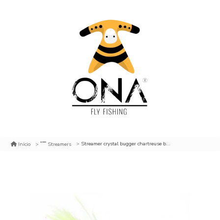
Streamer crystal bugger chartreuse beadhead
Inicio
Streamers