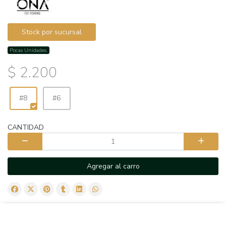
Stock por sucursal
Pocas Unidades.
$ 2.200
#8
#6
CANTIDAD
Agregar al carro