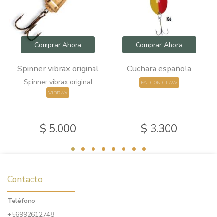
Comprar Ahora
Comprar Ahora
le
Spinner vibrax original
Cuchara española
Spinner vibrax original
FALCON CLAW
VIBRAX
$ 5.000
$ 3.300
Contacto
Teléfono
+56992612748