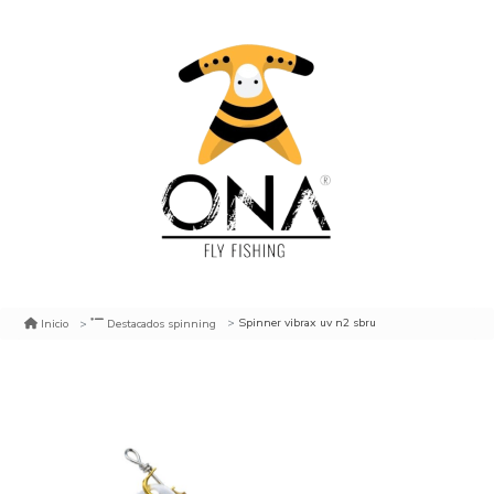
Spinner vibrax uv n2 sbru
Inicio
Destacados spinning