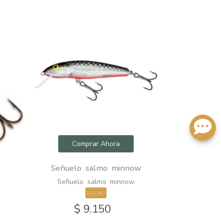
Comprar Ahora
Com
Señuelo salmo minnow
Caña okuma s
Señuelo salmo minnow
Caña o
SALMO
$ 9.150
$ 