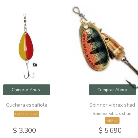
Comprar Ahora
Comprar Ahora
Cuchara española
Spinner vibrax shad
Spinner vibrax shad
FALCON CLAW
VIBRAX
$ 3.300
$ 5.690