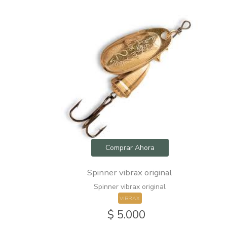
hora
Comprar Ahora
sumergible
Spinner vibrax original
9 cm.
Spinner vibrax original
VIBRAX
0
$ 5.000