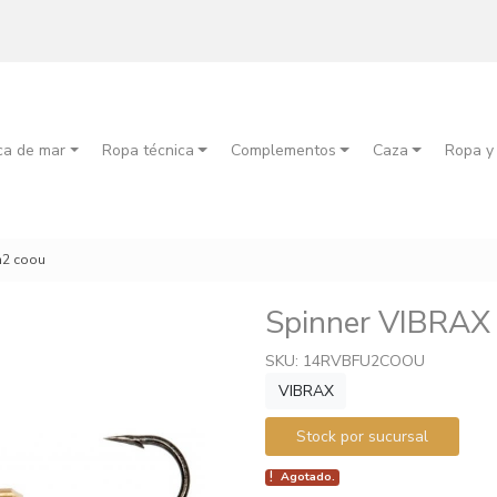
ca de mar
Ropa técnica
Complementos
Caza
Ropa y
n2 coou
Spinner VIBRA
SKU: 14RVBFU2COOU
VIBRAX
Stock por sucursal
Agotado.