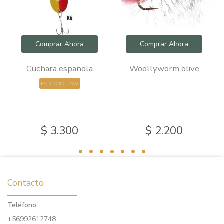
Comprar Ahora
Comprar Ahora
Cuchara española
Woollyworm olive
FALCON CLAW
$ 3.300
$ 2.200
Contacto
Teléfono
+56992612748