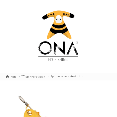
Spinner vibrax shad n1 tr
Inicio
Spinners vibrax