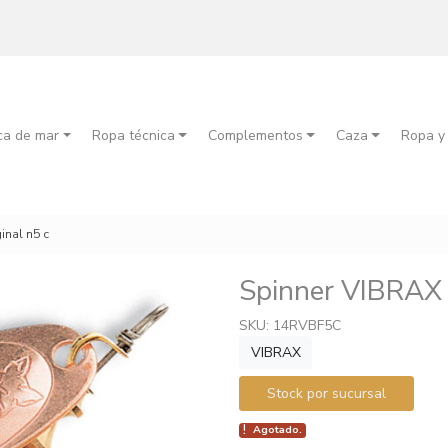
ca de mar
Ropa técnica
Complementos
Caza
Ropa y
inal n5 c
Spinner VIBRAX
SKU: 14RVBF5C
VIBRAX
Stock por sucursal
Agotado.