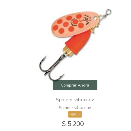
hora
Comprar Ahora
dor
Spinner vibrax uv
Spinner vibrax uv
VIBRAX
0
$ 5.200