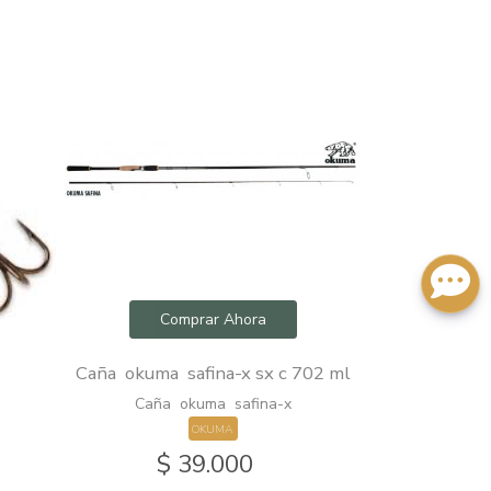
Comprar Ahora
Com
Caña okuma safina-x sx c 702 ml
Señuelos luhr-
Caña okuma safina-x
Señuelos luhr
OKUMA
L
$ 39.000
$