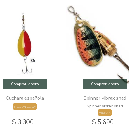
Comprar Ahora
Comprar Ahora
Cuchara española
Spinner vibrax shad
Spinner vibrax shad
FALCON CLAW
VIBRAX
$ 3.300
$ 5.690